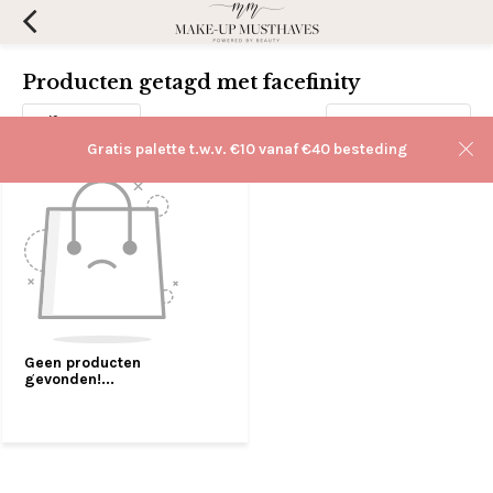
Producten getagd met facefinity
Filters
Sorteren op:
Gratis palette t.w.v. €10 vanaf €40 besteding
Geen producten
gevonden!...