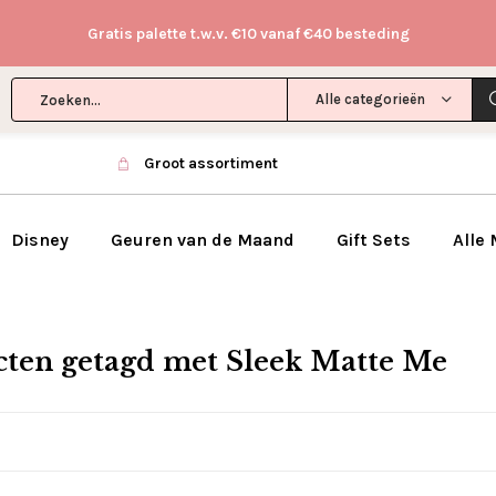
Gratis palette t.w.v. €10 vanaf €40 besteding
Alle categorieën
Groot assortiment
Disney
Geuren van de Maand
Gift Sets
Alle
ten getagd met Sleek Matte Me