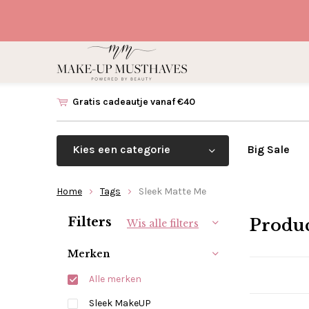
Gratis cadeautje vanaf €40
Kies een categorie
Big Sale
Home
Tags
Sleek Matte Me
Sorteren op:
Filters
Produc
Wis alle filters
Merken
Alle merken
Sleek MakeUP