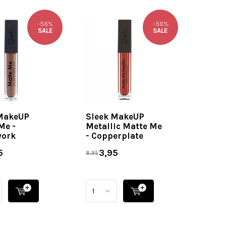
-56%
-56%
SALE
SALE
MakeUP
Sleek MakeUP
Me -
Metallic Matte Me
work
- Copperplate
5
3,95
8,95