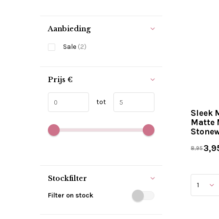
Aanbieding
Sale
(2)
Prijs
€
tot
Sleek 
Matte 
Stone
3,9
8,95
Stockfilter
Filter on stock