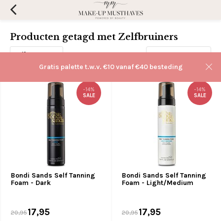
Producten getagd met Zelfbruiners
Filters
Sorteren op:
Gratis palette t.w.v. €10 vanaf €40 besteding
-14%
-14%
SALE
SALE
Bondi Sands Self Tanning
Bondi Sands Self Tanning
Foam - Dark
Foam - Light/Medium
17,95
17,95
20,95
20,95