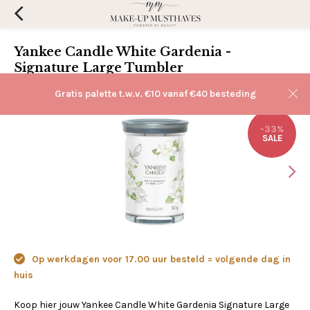
Yankee Candle White Gardenia -
Signature Large Tumbler
(0)
Aan verlanglijst toevoegen
Gratis palette t.w.v. €10 vanaf €40 besteding
-33%
SALE
Op werkdagen voor 17.00 uur besteld = volgende dag in
huis
Koop hier jouw Yankee Candle White Gardenia Signature Large