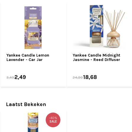
Yankee Candle Lemon
Yankee Candle Midnight
Lavender - Car Jar
Jasmine - Reed Diffuser
2,49
18,68
3,49
24,90
Laatst Bekeken
-40%
SALE