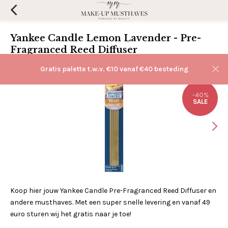
Yankee Candle Lemon Lavender - Pre-
Fragranced Reed Diffuser
(0)
Aan verlanglijst toevoegen
Gratis palette t.w.v. €10 vanaf €40 besteding
-40%
SALE
Koop hier jouw Yankee Candle Pre-Fragranced Reed Diffuser en
andere musthaves. Met een super snelle levering en vanaf 49
euro sturen wij het gratis naar je toe!