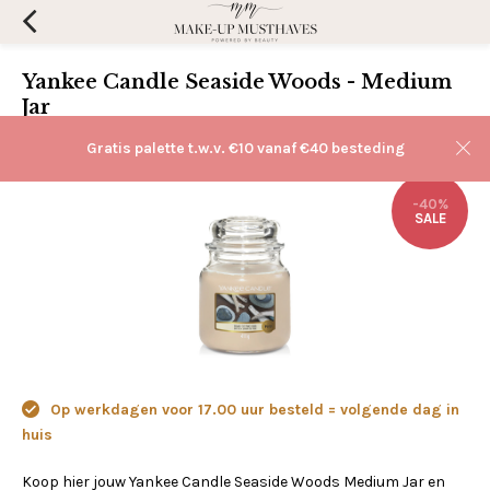
Yankee Candle Seaside Woods - Medium
Jar
(0)
Aan verlanglijst toevoegen
Gratis palette t.w.v. €10 vanaf €40 besteding
-40%
SALE
Op werkdagen voor 17.00 uur besteld = volgende dag in
huis
Koop hier jouw Yankee Candle Seaside Woods Medium Jar en