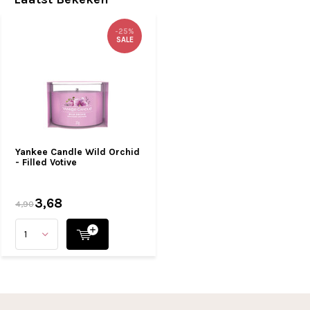
-25%
SALE
Yankee Candle Wild Orchid
- Filled Votive
3,68
4,90