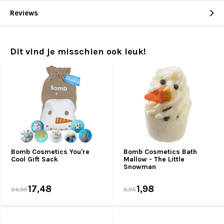
Reviews
Dit vind je misschien ook leuk!
Bomb Cosmetics You're
Bomb Cosmetics Bath
Cool Gift Sack
Mallow - The Little
Snowman
17,48
1,98
34,95
3,95