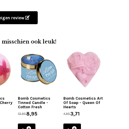
 eigen review
e misschien ook leuk!
ics
Bomb Cosmetics
Bomb Cosmetics Art
 Cherry
Tinned Candle -
Of Soap - Queen Of
Cotton Fresh
Hearts
8,95
3,71
13,95
4,95