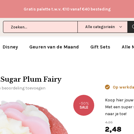
Gratis palette t.w.v. €10 vanaf €40 besteding
Alle categorieën
Disney
Geuren van de Maand
Gift Sets
Alle
 Sugar Plum Fairy
Op werkdag
e beoordeling toevoegen
Koop hier jou
-50%
Met een super s
SALE
naar je toe!
4,95
2,48