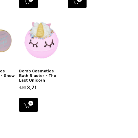
ics
Bomb Cosmetics
 - Snow
Bath Blaster - The
Last Unicorn
3,71
4,95