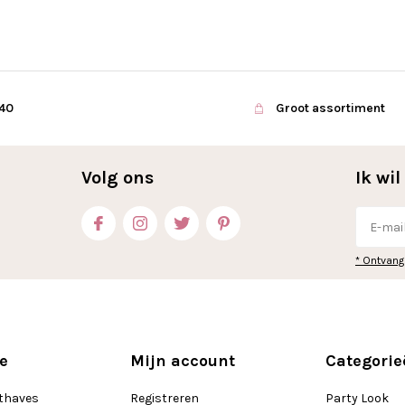
€40
Groot assortiment
Volg ons
Ik wi
* Ontvang
e
Mijn account
Categorie
thaves
Registreren
Party Look