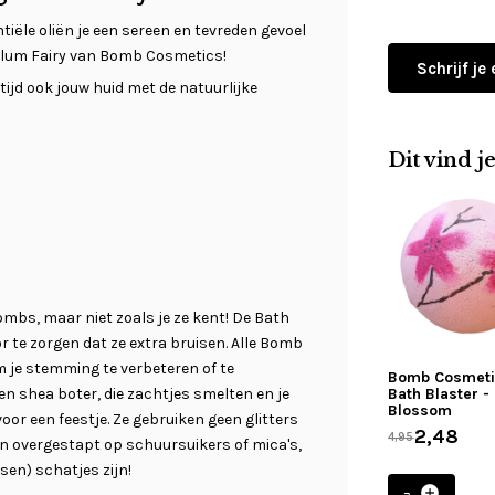
ële oliën je een sereen en tevreden gevoel
Plum Fairy van Bomb Cosmetics!
Schrijf je
ijd ook jouw huid met de natuurlijke
Dit vind j
bs, maar niet zoals je ze kent! De Bath
 te zorgen dat ze extra bruisen. Alle Bomb
m je stemming te verbeteren of te
Bomb Cosmet
en shea boter, die zachtjes smelten en je
Bath Blaster -
Blossom
voor een feestje. Ze gebruiken geen glitters
2,48
4,95
ijn overgestapt op schuursuikers of mica's,
ssen) schatjes zijn!