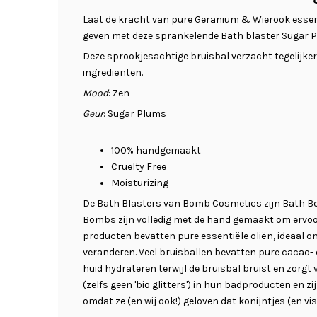
Laat de kracht van pure Geranium & Wierook essenti
geven met deze sprankelende Bath blaster Sugar 
Deze sprookjesachtige bruisbal verzacht tegelijkert
ingrediënten.
Mood
: Zen
Geur
: Sugar Plums
100% handgemaakt
Cruelty Free
Moisturizing
De Bath Blasters van Bomb Cosmetics zijn Bath Bom
Bombs zijn volledig met de hand gemaakt om ervoor
producten bevatten pure essentiële oliën, ideaal o
veranderen. Veel bruisballen bevatten pure cacao- 
huid hydrateren terwijl de bruisbal bruist en zorgt 
(zelfs geen 'bio glitters') in hun badproducten en z
omdat ze (en wij ook!) geloven dat konijntjes (en vi