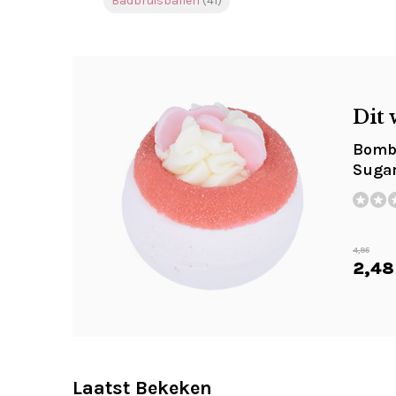
Badbruisballen
(41)
Dit 
Bomb 
Sugar
4,95
2,48
Laatst Bekeken