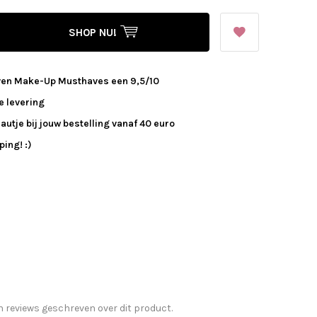
SHOP NU!
ven Make-Up Musthaves een 9,5/10
e levering
autje bij jouw bestelling vanaf 40 euro
ing! :)
n reviews geschreven over dit product.