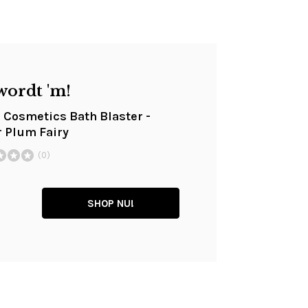
wordt 'm!
Cosmetics Bath Blaster -
 Plum Fairy
(0)
SHOP NU!