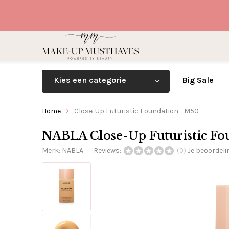
Kies een categorie
Big Sale
Home
Close-Up Futuristic Foundation - M50
NABLA Close-Up Futuristic Fo
Merk:
NABLA
Reviews:
Je beoordel
(0)