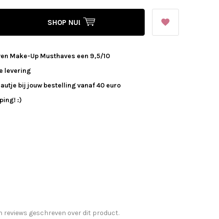
SHOP NU!
ven Make-Up Musthaves een 9,5/10
e levering
autje bij jouw bestelling vanaf 40 euro
ing! :)
n reviews geschreven over dit product.