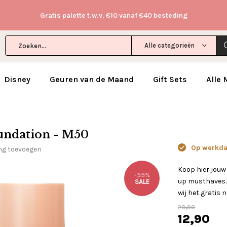
Gratis palette t.w.v. €10 vanaf €40 besteding
Alle categorieën
Disney
Geuren van de Maand
Gift Sets
Alle
undation - M50
Op werkdag
ing toevoegen
Koop hier jouw
-55%
up musthaves. 
SALE
wij het gratis n
28,90
12,90