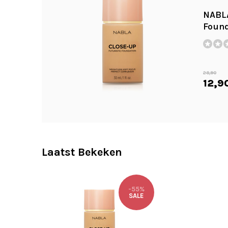
NABLA
Found
28,90
12,9
Laatst Bekeken
-55%
SALE