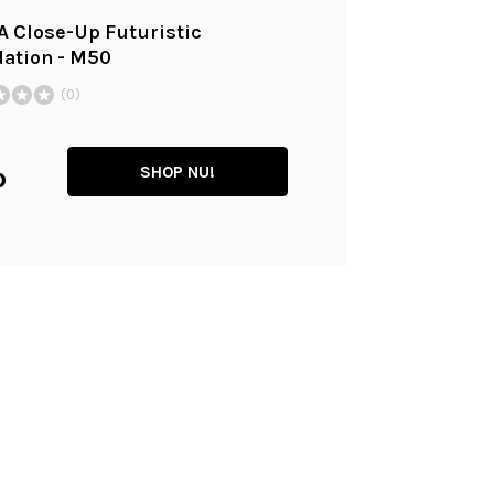
 Close-Up Futuristic
ation - M50
(0)
SHOP NU!
0