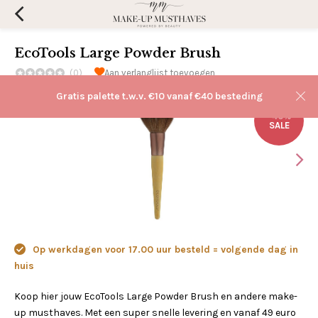
EcoTools Large Powder Brush
(0)
Aan verlanglijst toevoegen
Gratis palette t.w.v. €10 vanaf €40 besteding
-40%
SALE
Op werkdagen voor 17.00 uur besteld = volgende dag in
huis
Koop hier jouw EcoTools Large Powder Brush en andere make-
up musthaves. Met een super snelle levering en vanaf 49 euro