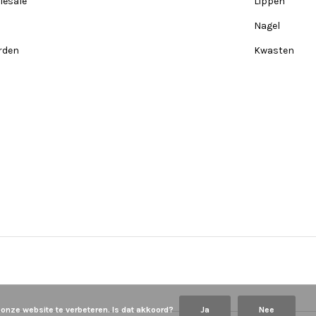
lesale
Lippen
Nagel
rden
Kwasten
 onze website te verbeteren. Is dat akkoord?
Ja
Nee