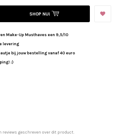
SHOP NU!
ven Make-Up Musthaves een 9,5/10
e levering
autje bij jouw bestelling vanaf 40 euro
ing! :)
n reviews geschreven over dit product.