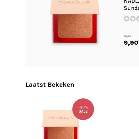
NABLA
Sund
16,50
9,90
Laatst Bekeken
-40%
SALE