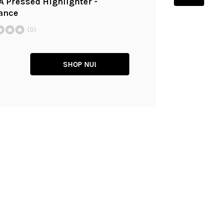
 Pressed Highlighter -
ance
(0)
SHOP NU!