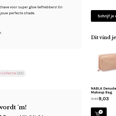
thave voor super glow liefhebbers! En
el jouw perfecte shade.
Schrijf je
.
Dit vind j
 Collectie
(22)
NABLA Denud
Makeup Bag
9,03
12,90
wordt 'm!