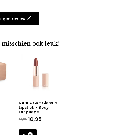
 eigen review
e misschien ook leuk!
e
NABLA Cult Classic
Lipstick - Body
Language
10,95
13,90