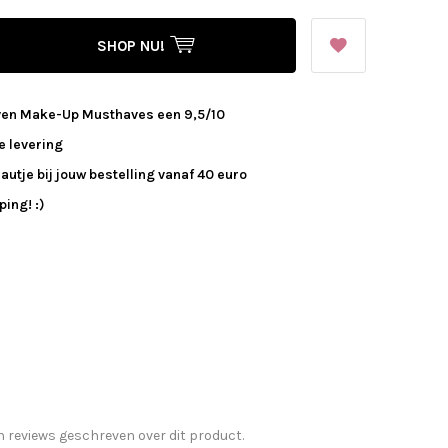
SHOP NU!
ven Make-Up Musthaves een 9,5/10
e levering
autje bij jouw bestelling vanaf 40 euro
ing! :)
n reviews geschreven over dit product.