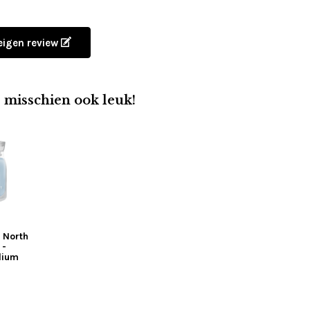
 eigen review
e misschien ook leuk!
 North
 -
dium