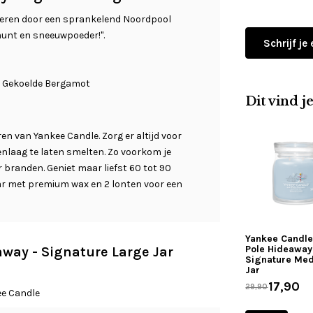
overen door een sprankelend Noordpool
munt en sneeuwpoeder!".
Schrijf je
, Gekoelde Bergamot
Dit vind j
en van Yankee Candle. Zorg er altijd voor
nlaag te laten smelten. Zo voorkom je
er branden. Geniet maar liefst 60 tot 90
ar met premium wax en 2 lonten voor een
Yankee Candle
Pole Hideaway
eaway - Signature Large Jar
Signature Me
Jar
17,90
29,90
e Candle