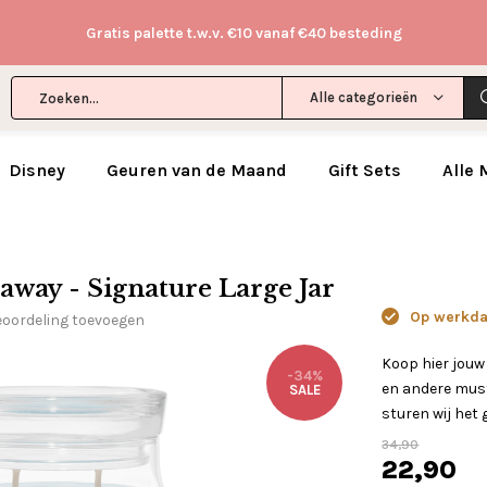
Gratis palette t.w.v. €10 vanaf €40 besteding
Alle categorieën
Disney
Geuren van de Maand
Gift Sets
Alle
away - Signature Large Jar
Op werkdag
eoordeling toevoegen
Koop hier jouw
-34%
en andere must
SALE
sturen wij het 
34,90
22,90