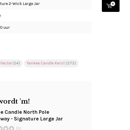
ture 2-Wick Large Jar
w
90 uur
llectie
(24)
Yankee Candle Kerst
(273)
wordt 'm!
e Candle North Pole
way - Signature Large Jar
(0)