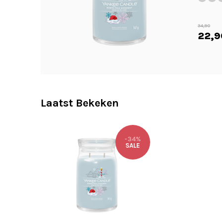
34,90
22,9
Laatst Bekeken
-34%
SALE