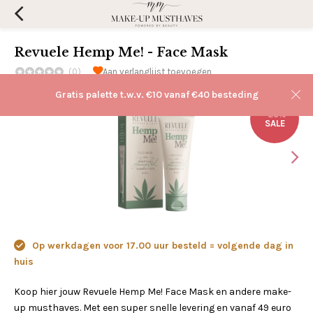
Revuele Hemp Me! - Face Mask
(0)
Aan verlanglijst toevoegen
Gratis palette t.w.v. €10 vanaf €40 besteding
-25%
SALE
Op werkdagen voor 17.00 uur besteld = volgende dag in
huis
Koop hier jouw Revuele Hemp Me! Face Mask en andere make-
up musthaves. Met een super snelle levering en vanaf 49 euro