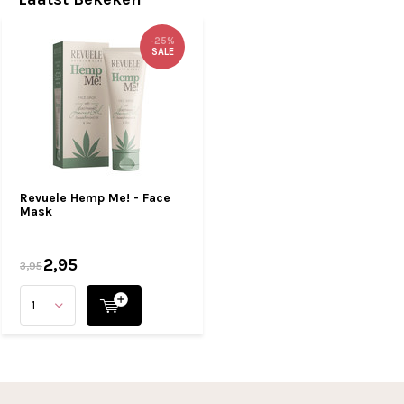
-25%
SALE
Revuele Hemp Me! - Face
Mask
2,95
3,95