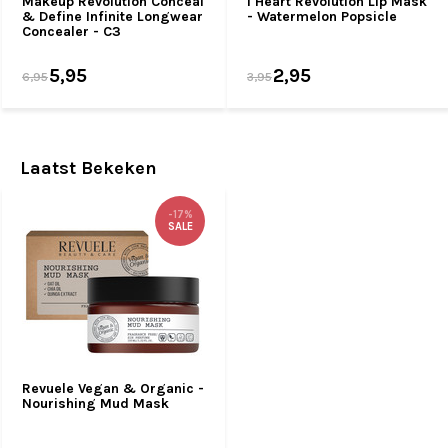
Makeup Revolution Conceal
I Heart Revolution Lip Mask
& Define Infinite Longwear
- Watermelon Popsicle
Concealer - C3
5,95
2,95
6,95
3,95
Laatst Bekeken
-17%
SALE
Revuele Vegan & Organic -
Nourishing Mud Mask