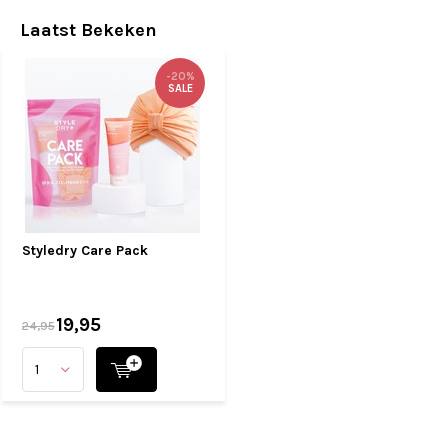
Laatst Bekeken
-20%
SALE
Styledry Care Pack
19,95
24,95