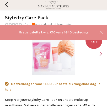
Styledry Care Pack
(0)
Aan verlanglijst toevoegen
Gratis palette t.w.v. €10 vanaf €40 besteding
-20%
SALE
Op werkdagen voor 17.00 uur besteld = volgende dag in
huis
Koop hier jouw Styledry Care Pack en andere make-up
musthaves. Met een super snelle levering en vanaf 49 euro