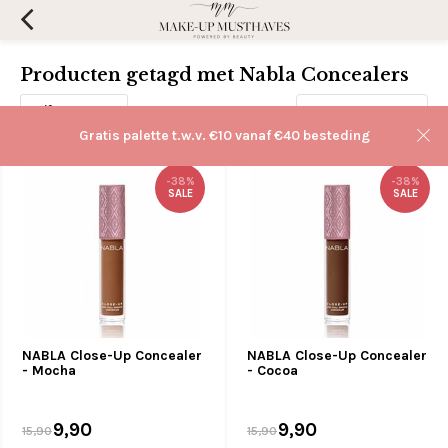
Producten getagd met Nabla Concealers
Filters
Sorteren op:
Gratis palette t.w.v. €10 vanaf €40 besteding
-38%
-38%
SALE
SALE
NABLA Close-Up Concealer
NABLA Close-Up Concealer
- Mocha
- Cocoa
9,90
9,90
15,90
15,90