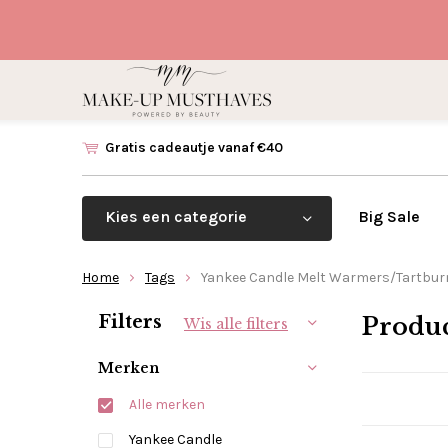
Gratis cadeautje vanaf €40
Kies een categorie
Big Sale
Home
Tags
Yankee Candle Melt Warmers/Tartbur
Sorteren op:
Filters
Produc
Wis alle filters
Merken
Alle merken
Yankee Candle