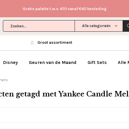
Gratis palette t.w.v. €10 vanaf €40 besteding
Alle categorieën
Groot assortiment
Disney
Geuren van de Maand
Gift Sets
Alle
ners
ten getagd met Yankee Candle Me