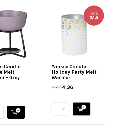
-20%
SALE
e Candle
Yankee Candle
e Melt
Holiday Party Melt
r - Grey
Warmer
14,36
17,95