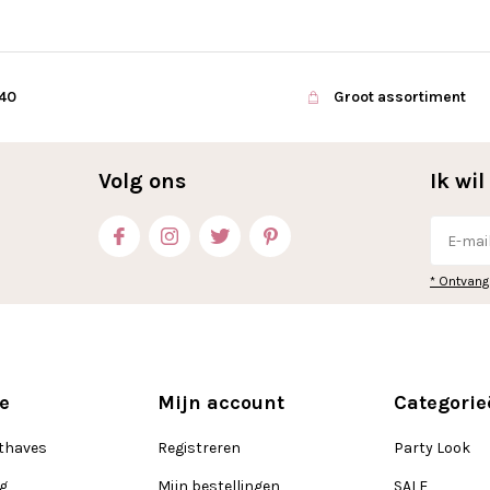
€40
Groot assortiment
Volg ons
Ik wi
* Ontvang
e
Mijn account
Categorie
thaves
Registreren
Party Look
ng
Mijn bestellingen
SALE