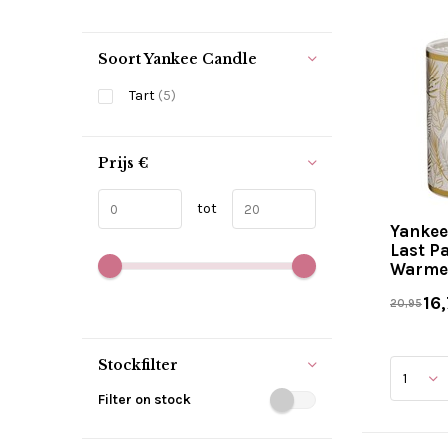
Soort Yankee Candle
Tart
(5)
Prijs
€
tot
Yankee
Last P
Warme
16,
20,95
Stockfilter
Filter on stock