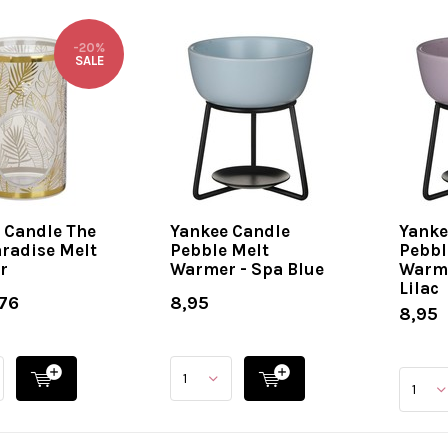
-20%
SALE
 Candle The
Yankee Candle
Yanke
aradise Melt
Pebble Melt
Pebbl
r
Warmer - Spa Blue
Warme
Lilac
76
8,95
8,95