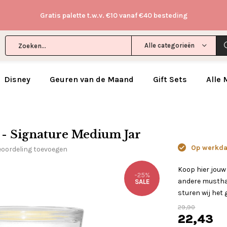
Gratis palette t.w.v. €10 vanaf €40 besteding
Alle categorieën
Disney
Geuren van de Maand
Gift Sets
Alle
 - Signature Medium Jar
Op werkdag
eoordeling toevoegen
Koop hier jouw
-25%
andere musthav
SALE
sturen wij het 
29,90
22,43