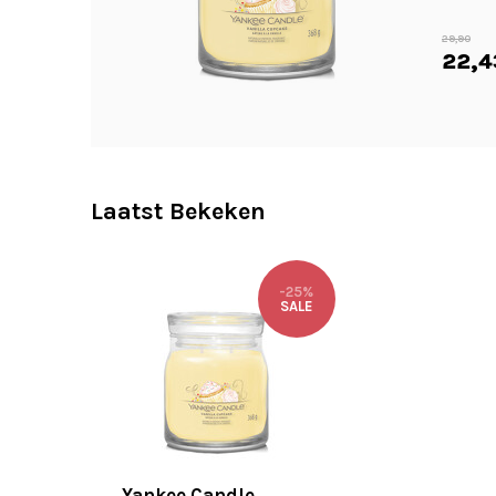
29,90
22,4
Laatst Bekeken
-25%
SALE
Yankee Candle