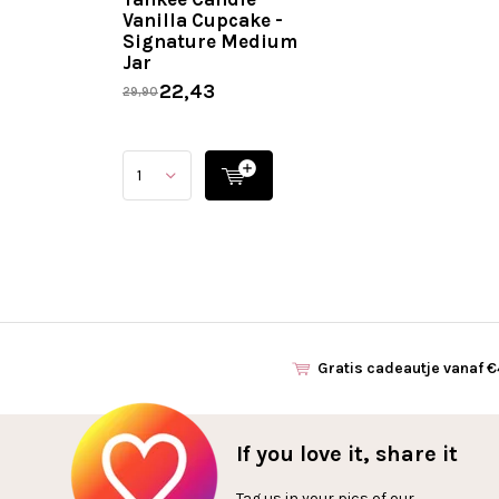
Vanilla Cupcake -
Signature Medium
Jar
22,43
29,90
Gratis cadeautje vanaf 
If you love it, share it
Tag us in your pics of our