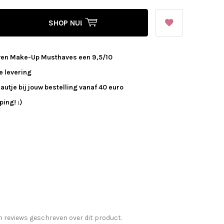
SHOP NU!
ven Make-Up Musthaves een 9,5/10
e levering
autje bij jouw bestelling vanaf 40 euro
ing! :)
n reviews geschreven over dit product.