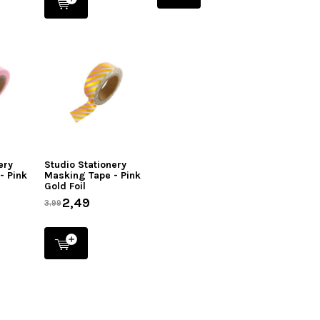
ery
Studio Stationery
- Pink
Masking Tape - Pink
Gold Foil
2,49
3,99