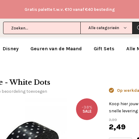
Gratis palette t.w.v. €10 vanaf €40 besteding
Alle categorieën
Disney
Geuren van de Maand
Gift Sets
Alle
e - White Dots
Op werkdag
e beoordeling toevoegen
Koop hier jou
-38%
snelle levering
SALE
3,99
2,49