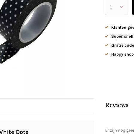
Klanten ge
Super snell
Gratis cade
Happy shopp
Reviews
Er zijn nog gee
White Dots