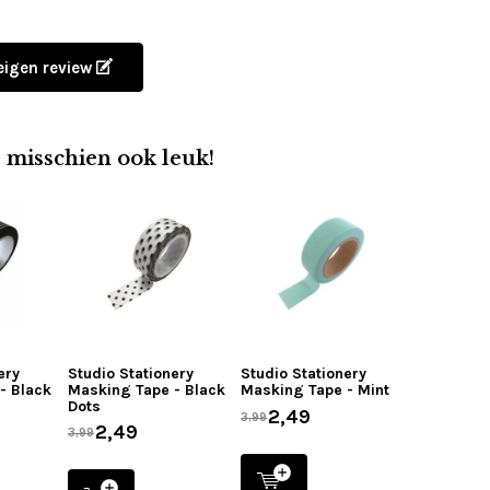
 eigen review
e misschien ook leuk!
ery
Studio Stationery
Studio Stationery
- Black
Masking Tape - Black
Masking Tape - Mint
Dots
2,49
3,99
2,49
3,99