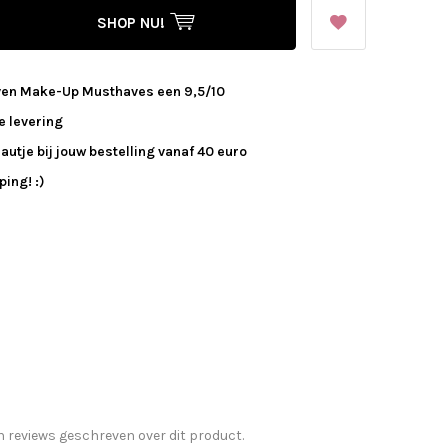
SHOP NU!
ven Make-Up Musthaves een 9,5/10
e levering
autje bij jouw bestelling vanaf 40 euro
ing! :)
n reviews geschreven over dit product.