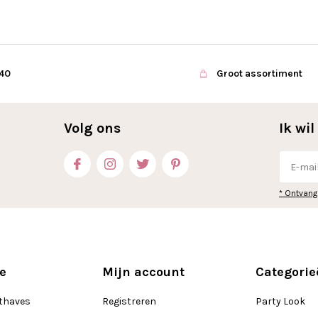
€40
Groot assortiment
Volg ons
Ik wi
* Ontvang
e
Mijn account
Categorie
thaves
Registreren
Party Look