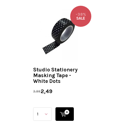
-38%
SALE
Studio Stationery
Masking Tape -
White Dots
2,49
3,99