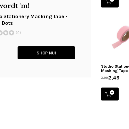
wordt 'm!
o Stationery Masking Tape -
 Dots
(0)
SHOP NU!
Studio Station
Masking Tape 
2,49
3,99