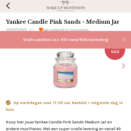
Yankee Candle Pink Sands - Medium Jar
(0)
Aan verlanglijst toevoegen
Gratis palette t.w.v. €10 vanaf €40 besteding
-40%
SALE
Op werkdagen voor 17.00 uur besteld = volgende dag in
huis
Koop hier jouw Yankee Candle Pink Sands Medium Jar en
andere musthaves. Met een super snelle levering en vanaf 49