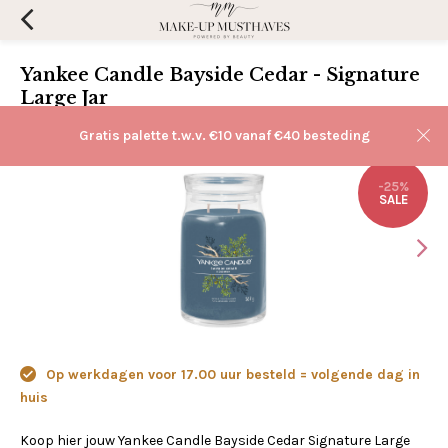
Yankee Candle Bayside Cedar - Signature
Large Jar
(0)
Aan verlanglijst toevoegen
Gratis palette t.w.v. €10 vanaf €40 besteding
-25%
SALE
Op werkdagen voor 17.00 uur besteld = volgende dag in
huis
Koop hier jouw Yankee Candle Bayside Cedar Signature Large