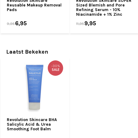
Revolution Skincare
Revolution Skincare SUPER
Reusable Makeup Removal
Sized Blemish and Pore
Pads
Refining Serum - 10%
Niacinamide + 1% Zinc
6,95
9,95
9,95
11,95
Laatst Bekeken
-30%
SALE
Revolution Skincare BHA
Salicylic Acid & Urea
Smoothing Foot Balm