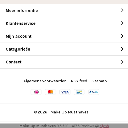
Meer informatie
Klantenservice
Mijn account
Categorieën
Contact
Algemene voorwaarden
RSS-feed
Sitemap
© 2026 -
Make-Up Musthaves
Make-Up Musthaves
9,5
/
10
-
4176
Reviews @
Kiyoh