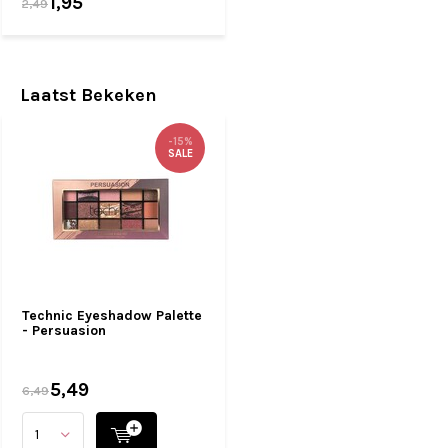
1,95
2,49
Laatst Bekeken
-15%
SALE
Technic Eyeshadow Palette
- Persuasion
5,49
6,49