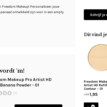
van Freedom Makeup! Personaliseer jouw
speciaal ontwikkeld zijn voor in een empty
Schrijf je
Dit vind j
wordt 'm!
om Makeup Pro Artist HD
Freedom Make
l Banana Powder - 01
Artist HD Refil
Contour - 01
(0)
1,95
4,95