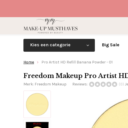
Kies een categorie
Big Sale
Home
Pro Artist HD Refill Banana Powder - 01
Freedom Makeup Pro Artist HD 
Merk:
Freedom Makeup
Reviews:
J
(0)