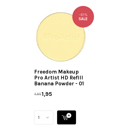
-61%
SALE
Freedom Makeup
Pro Artist HD Refill
Banana Powder - 01
1,95
4,95