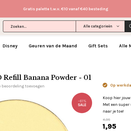
Gratis palette t.w.v. €10 vanaf €40 besteding
Alle categorieën
Disney
Geuren van de Maand
Gift Sets
Alle
Refill Banana Powder - 01
Op werkdag
e beoordeling toevoegen
Koop hier jouw
-61%
Met een super s
SALE
naar je toe!
4,95
1,95