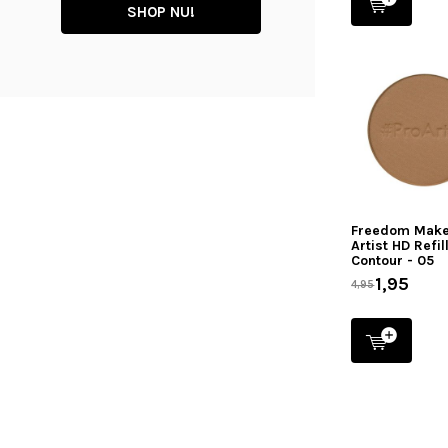
SHOP NU!
Freedom Make
Artist HD Refil
Contour - 05
1,95
4,95