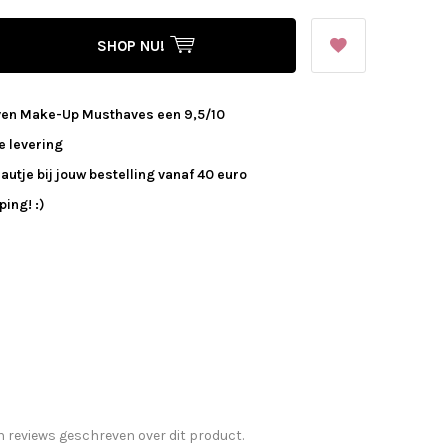
SHOP NU!
ven Make-Up Musthaves een 9,5/10
e levering
autje bij jouw bestelling vanaf 40 euro
ing! :)
n reviews geschreven over dit product.