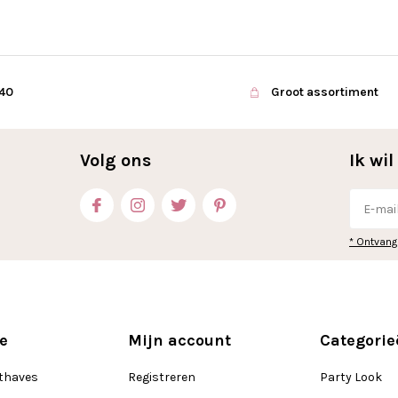
€40
Groot assortiment
Volg ons
Ik wi
* Ontvang
e
Mijn account
Categorie
thaves
Registreren
Party Look