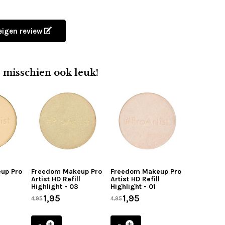
 eigen review
e misschien ook leuk!
up Pro
Freedom Makeup Pro
Freedom Makeup Pro
l
Artist HD Refill
Artist HD Refill
Highlight - 03
Highlight - 01
1,95
1,95
4,95
4,95