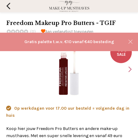
Freedom Makeup Pro Butters - TGIF
(0)
Aan verlanglijst toevoegen
Gratis palette t.w.v. €10 vanaf €40 besteding
-70%
SALE
Op werkdagen voor 17.00 uur besteld = volgende dag in
huis
Koop hier jouw Freedom Pro Butters en andere make-up
musthaves. Met een super snelle levering en vanaf 49 euro