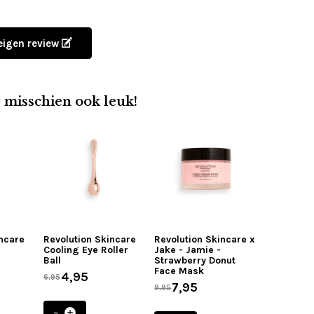
 eigen review
e misschien ook leuk!
incare
Revolution Skincare
Revolution Skincare x
Cooling Eye Roller
Jake - Jamie -
Ball
Strawberry Donut
Face Mask
4,95
6,95
7,95
9,95