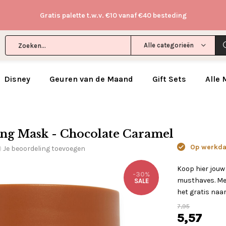
Gratis palette t.w.v. €10 vanaf €40 besteding
Alle categorieën
Disney
Geuren van de Maand
Gift Sets
Alle
ing Mask - Chocolate Caramel
Op werkdag
Je beoordeling toevoegen
)
Koop hier jouw
-30%
musthaves. Met
SALE
het gratis naar
7,95
5,57