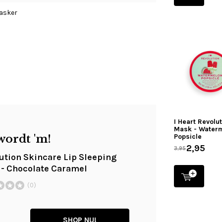
asker
I Heart Revolut
Mask - Water
wordt 'm!
Popsicle
2,95
3,95
ution Skincare Lip Sleeping
- Chocolate Caramel
(0)
SHOP NU!