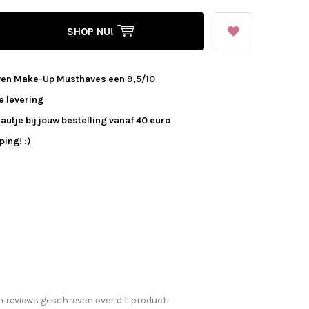
SHOP NU!
ven Make-Up Musthaves een 9,5/10
e levering
autje bij jouw bestelling vanaf 40 euro
ing! :)
n reviews geschreven over dit product.