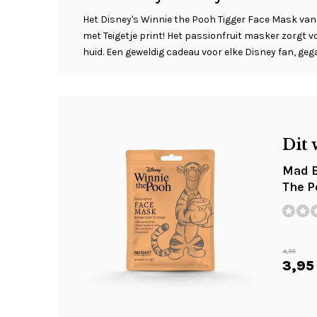
Het Disney's Winnie the Pooh Tigger Face Mask va
met Teigetje print! Het passionfruit masker zorgt v
huid. Een geweldig cadeau voor elke Disney fan, ge
Dit 
Mad B
The P
4,95
3,95