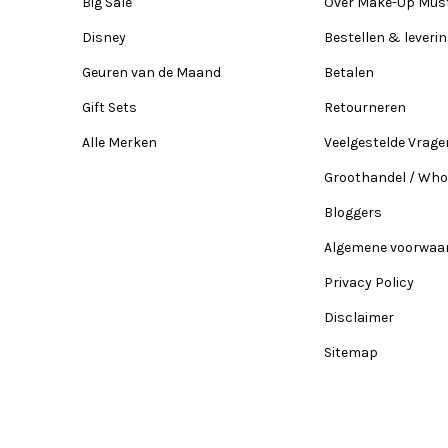
Big Sale
Over Make-Up Mus
Disney
Bestellen & leveri
Geuren van de Maand
Betalen
Gift Sets
Retourneren
Alle Merken
Veelgestelde Vrage
Groothandel / Who
Bloggers
Algemene voorwaa
Privacy Policy
Disclaimer
Sitemap