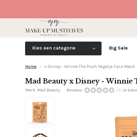
Kies een categorie
Big Sale
Home
x Disney - Winnie The Pooh Teigetje Face Mask
Mad Beauty x Disney - Winnie 
Merk:
Mad Beauty
Reviews:
Je beo
(0)