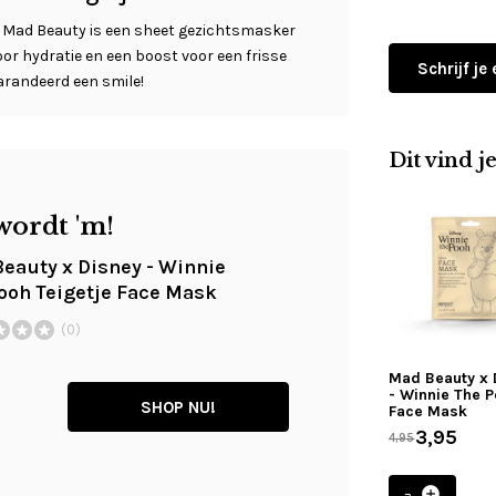
n Mad Beauty is een sheet gezichtsmasker
oor hydratie en een boost voor een frisse
Schrijf je
garandeerd een smile!
Dit vind j
wordt 'm!
eauty x Disney - Winnie
ooh Teigetje Face Mask
(0)
Mad Beauty x 
- Winnie The 
SHOP NU!
Face Mask
3,95
4,95