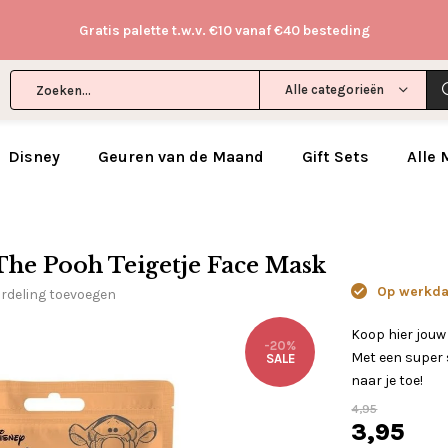
Gratis palette t.w.v. €10 vanaf €40 besteding
Alle categorieën
Disney
Geuren van de Maand
Gift Sets
Alle
The Pooh Teigetje Face Mask
Op werkdag
ordeling toevoegen
Koop hier jou
-20%
Met een super s
SALE
naar je toe!
4,95
3,95