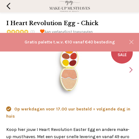
I Heart Revolution Egg - Chick
(1)
Aan verlanglijst toevoegen
Gratis palette t.w.v. €10 vanaf €40 besteding
-50%
SALE
Op werkdagen voor 17.00 uur besteld = volgende dag in
huis
Koop hier jouw I Heart Revolution Easter Egg en andere make-
up musthaves. Met een super snelle levering en vanaf 49 euro