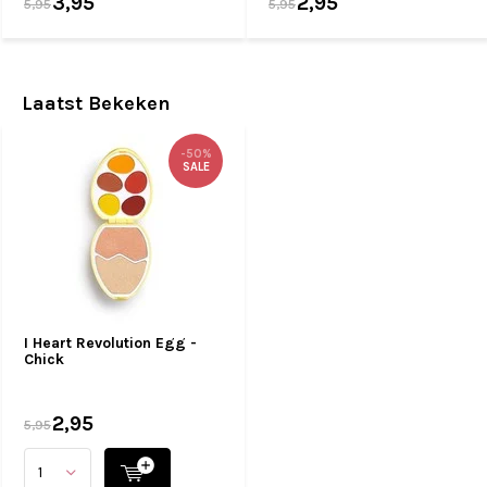
3,95
2,95
5,95
5,95
Laatst Bekeken
-50%
SALE
I Heart Revolution Egg -
Chick
2,95
5,95