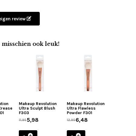
 eigen review
e misschien ook leuk!
tion
Makeup Revolution
Makeup Revolution
 Crease
Ultra Sculpt Blush
Ultra Flawless
01
F303
Powder F301
5,98
6,48
11,95
12,95