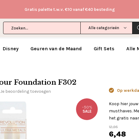
Gratis palette t.w.v. €10 vanaf €40 besteding
Alle categorieën
Disney
Geuren van de Maand
Gift Sets
Alle
our Foundation F302
Op werkdag
Je beoordeling toevoegen
Koop hier jouw
-50%
musthaves. Met
SALE
het gratis naar
12,95
6,48