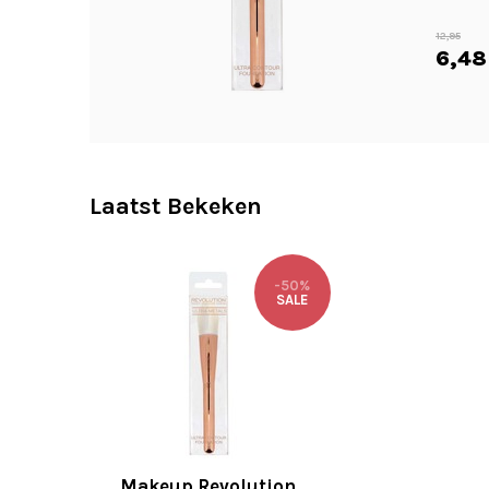
12,95
6,48
Laatst Bekeken
-50%
SALE
Makeup Revolution