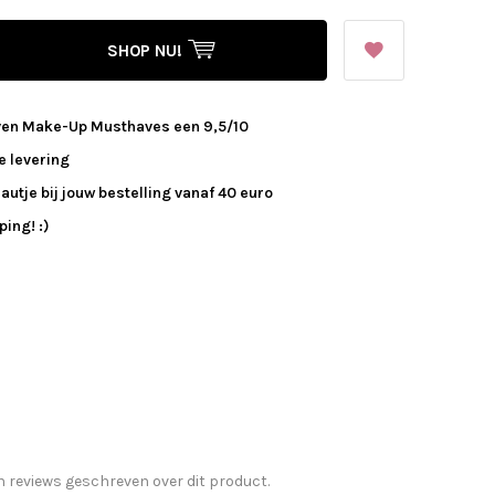
SHOP NU!
ven Make-Up Musthaves een 9,5/10
e levering
autje bij jouw bestelling vanaf 40 euro
ing! :)
n reviews geschreven over dit product.