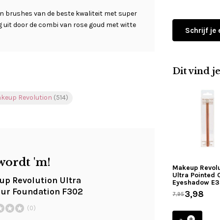
n brushes van de beste kwaliteit met super
ig uit door de combi van rose goud met witte
Schrijf je
Dit vind j
keup Revolution
(514)
wordt 'm!
Makeup Revolu
Ultra Pointed
p Revolution Ultra
Eyeshadow E3
ur Foundation F302
3,98
7,95
(0)