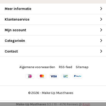
Meer informatie
Klantenservice
Mijn account
Categorieën
Contact
Algemene voorwaarden
RSS-feed
Sitemap
© 2026 -
Make-Up Musthaves
Make-Up Musthaves
9,5
/
10
-
4176
Reviews @
Kiyoh