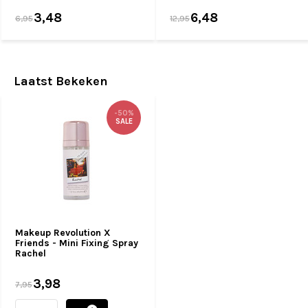
3,48
6,48
6,95
12,95
Laatst Bekeken
-50%
SALE
Makeup Revolution X
Friends - Mini Fixing Spray
Rachel
3,98
7,95