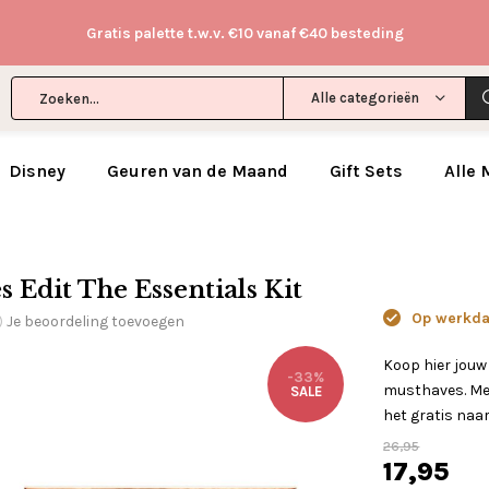
Gratis palette t.w.v. €10 vanaf €40 besteding
Alle categorieën
Disney
Geuren van de Maand
Gift Sets
Alle
 Edit The Essentials Kit
Op werkdag
Je beoordeling toevoegen
)
Koop hier jouw
-33%
musthaves. Met
SALE
het gratis naar
26,95
17,95