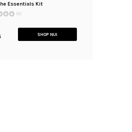
The Essentials Kit
(0)
SHOP NU!
5