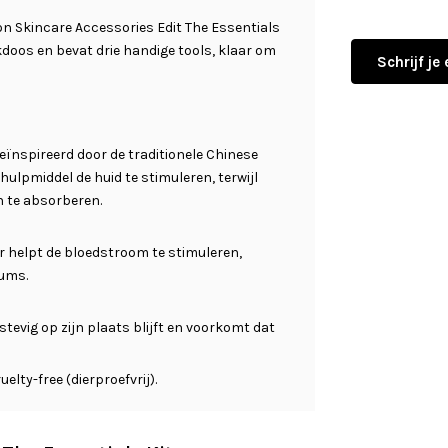
on Skincare Accessories Edit The Essentials
kdoos en bevat drie handige tools, klaar om
Schrijf je
ïnspireerd door de traditionele Chinese
ulpmiddel de huid te stimuleren, terwijl
n te absorberen.
er helpt de bloedstroom te stimuleren,
rums.
tevig op zijn plaats blijft en voorkomt dat
elty-free (dierproefvrij).