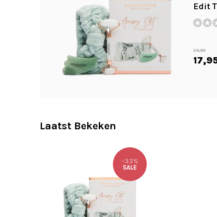
Edit 
26,95
17,9
Laatst Bekeken
-33%
SALE