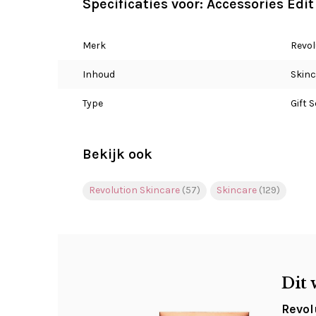
Specificaties voor: Accessories Edit
Merk
Revol
Inhoud
Skinc
Type
Gift S
Bekijk ook
Revolution Skincare
(57)
Skincare
(129)
Dit 
Revol