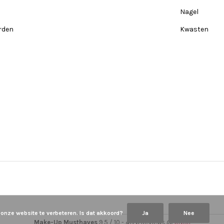
Nagel
rden
Kwasten
 onze website te verbeteren. Is dat akkoord?
Ja
Nee
Make-Up Musthaves
9,5
/
10
-
4176
Reviews @
Kiyoh