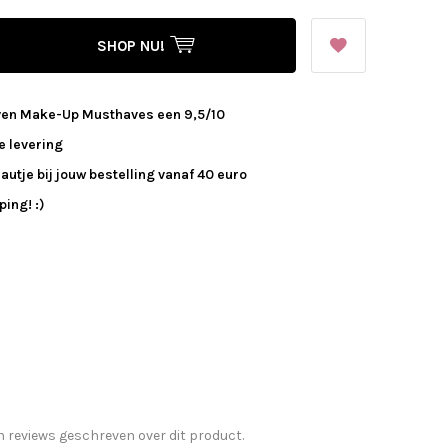
SHOP NU!
ven Make-Up Musthaves een 9,5/10
e levering
autje bij jouw bestelling vanaf 40 euro
ing! :)
n reviews geschreven over dit product.