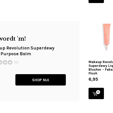
wordt 'm!
up Revolution Superdewy
 Purpose Balm
Makeup Revolu
(0)
Superdewy Li
Blusher - Fake
Flush
6,95
SHOP NU!