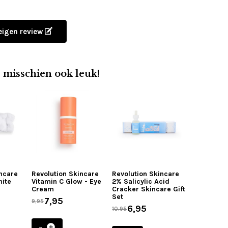
 eigen review
e misschien ook leuk!
incare
Revolution Skincare
Revolution Skincare
hite
Vitamin C Glow - Eye
2% Salicylic Acid
Cream
Cracker Skincare Gift
Set
7,95
9,95
6,95
10,95