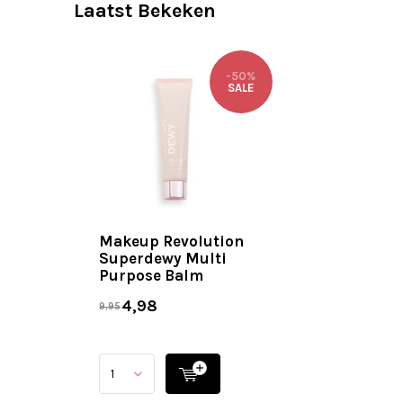
Laatst Bekeken
-50%
SALE
Makeup Revolution
Superdewy Multi
Purpose Balm
4,98
9,95