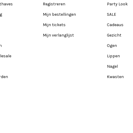
thaves
Registreren
Party Look
ng
Mijn bestellingen
SALE
Mijn tickets
Cadeaus
Mijn verlanglijst
Gezicht
n
Ogen
lesale
Lippen
Nagel
rden
Kwasten