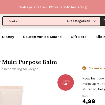
Gratis palette t.w.v. €10 vanaf €40 besteding
Alle categorieën
Disney
Geuren van de Maand
Gift Sets
Alle
 Multi Purpose Balm
Op werkdag
Je beoordeling toevoegen
Koop hier jouw
-50%
make-up mustha
SALE
sturen wij het 
9,95
4,98