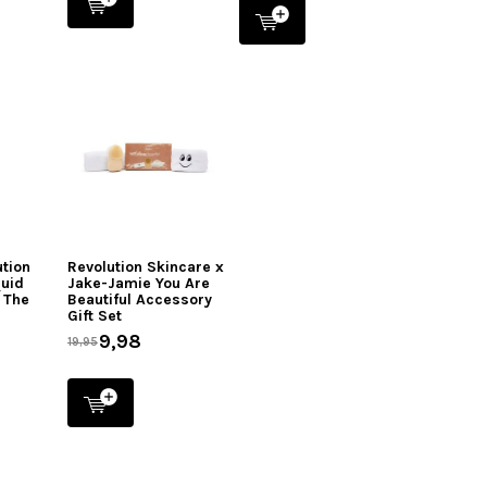
tion
Revolution Skincare x
quid
Jake-Jamie You Are
 The
Beautiful Accessory
Gift Set
9,98
19,95