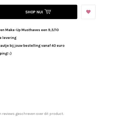
SHOP NU!
ven Make-Up Musthaves een 9,5/10
e levering
autje bij jouw bestelling vanaf 40 euro
ing! :)
n reviews geschreven over dit product.