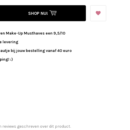
SHOP NU!
ven Make-Up Musthaves een 9,5/10
e levering
autje bij jouw bestelling vanaf 40 euro
ing! :)
n reviews geschreven over dit product.