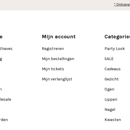
* Ontvang
e
Mijn account
Categorie
thaves
Registreren
Party Look
ng
Mijn bestellingen
SALE
Mijn tickets
Cadeaus
Mijn verlanglijst
Gezicht
n
Ogen
lesale
Lippen
Nagel
rden
Kwasten