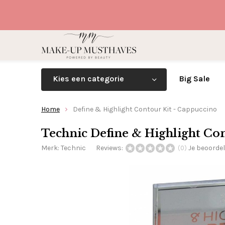
Kies een categorie
Big Sale
Home
Define & Highlight Contour Kit - Cappuccino
Technic Define & Highlight Co
Merk:
Technic
Reviews:
Je beoorde
(0)