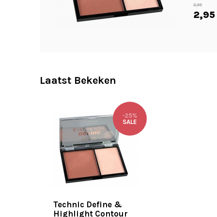
3,95
2,95
Laatst Bekeken
-25%
SALE
Technic Define &
Highlight Contour