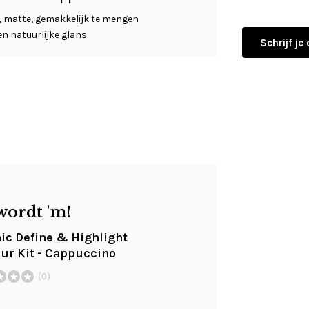
e, matte, gemakkelijk te mengen
n natuurlijke glans.
Schrijf je
wordt 'm!
ic Define & Highlight
ur Kit - Cappuccino
(0)