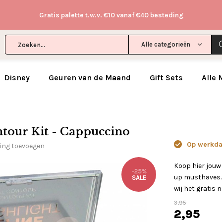
Gratis palette t.w.v. €10 vanaf €40 besteding
Alle categorieën
Disney
Geuren van de Maand
Gift Sets
Alle
ntour Kit - Cappuccino
Op werkdag
ling toevoegen
Koop hier jouw
-25%
up musthaves. 
SALE
wij het gratis n
3,95
2,95