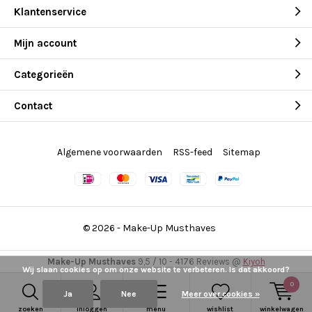
Klantenservice
Mijn account
Categorieën
Contact
Algemene voorwaarden
RSS-feed
Sitemap
© 2026 -
Make-Up Musthaves
Make-Up Musthaves
9,5
/
10
-
4176
Reviews @
Kiyoh
Wij slaan cookies op om onze website te verbeteren. Is dat akkoord?
0
Ja
Nee
Meer over cookies »
zoeken
inloggen
menu
wishlist
winkelwagen