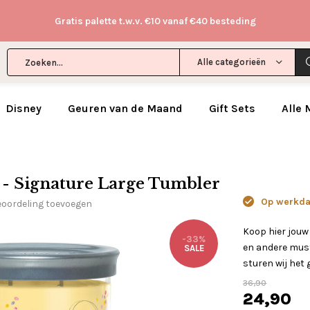
Gratis palette t.w.v. €10 vanaf €40 besteding
Alle categorieën
Disney
Geuren van de Maand
Gift Sets
Alle
 - Signature Large Tumbler
Op werkdag
eoordeling toevoegen
Koop hier jouw
-33%
en andere must
SALE
sturen wij het 
36,90
24,90