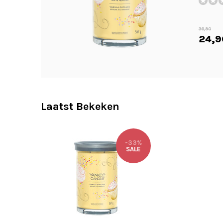
36,90
24,9
Laatst Bekeken
-33%
SALE