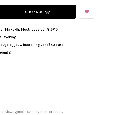
SHOP NU!
ven Make-Up Musthaves een 9,5/10
e levering
autje bij jouw bestelling vanaf 40 euro
ing! :)
n reviews geschreven over dit product.