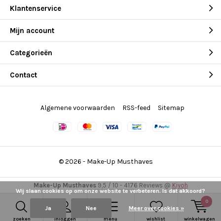
Klantenservice
Mijn account
Categorieën
Contact
Algemene voorwaarden
RSS-feed
Sitemap
© 2026 -
Make-Up Musthaves
Make-Up Musthaves
9,5
/
10
-
4176
Reviews @
Kiyoh
Wij slaan cookies op om onze website te verbeteren. Is dat akkoord?
0
Ja
Nee
Meer over cookies »
zoeken
inloggen
menu
wishlist
winkelwagen