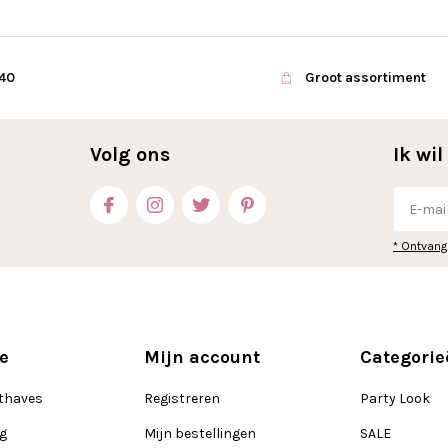
€40
Groot assortiment
Volg ons
Ik wi
* Ontvang
e
Mijn account
Categorie
thaves
Registreren
Party Look
ng
Mijn bestellingen
SALE