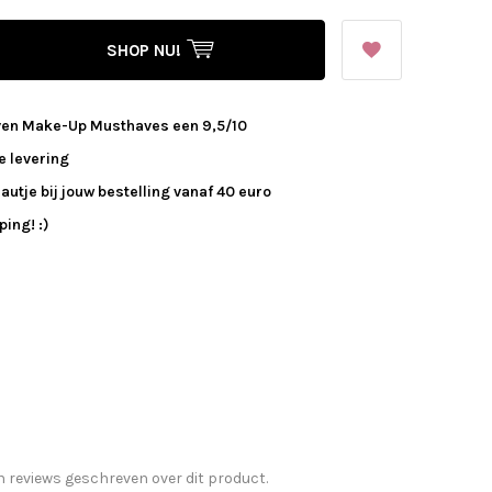
SHOP NU!
ven Make-Up Musthaves een 9,5/10
e levering
autje bij jouw bestelling vanaf 40 euro
ing! :)
n reviews geschreven over dit product.