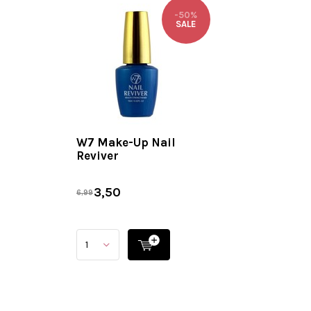
-50%
SALE
W7 Make-Up Nail
Reviver
3,50
6,99