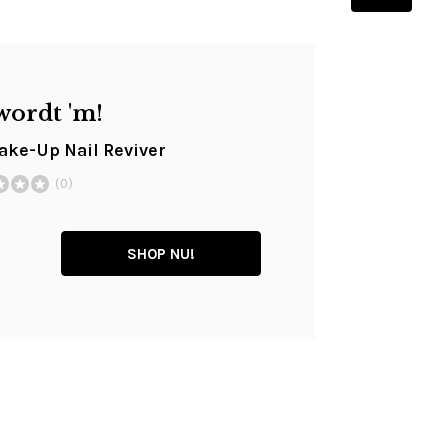
wordt 'm!
ke-Up Nail Reviver
(0)
SHOP NU!