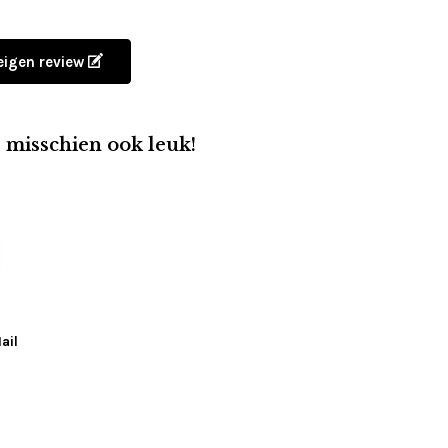
 eigen review
e misschien ook leuk!
ail