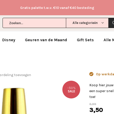
Gratis palette t.w.v. €10 vanaf €40 besteding
Alle categorieën
Disney
Geuren van de Maand
Gift Sets
Alle
Op werkdag
ordeling toevoegen
Koop hier jou
-50%
een super snell
SALE
toe!
6,99
3,50