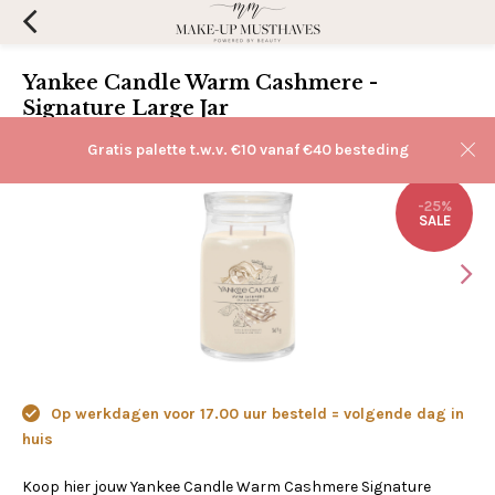
Yankee Candle Warm Cashmere -
Signature Large Jar
(0)
Aan verlanglijst toevoegen
Gratis palette t.w.v. €10 vanaf €40 besteding
-25%
SALE
Op werkdagen voor 17.00 uur besteld = volgende dag in
huis
Koop hier jouw Yankee Candle Warm Cashmere Signature