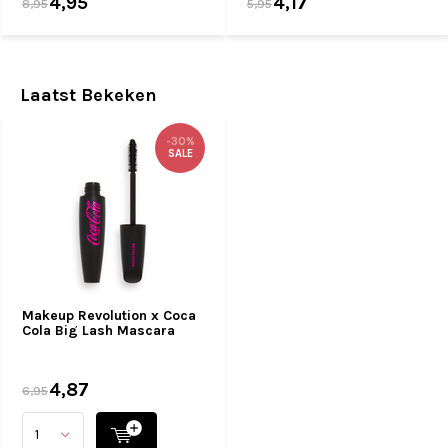
4,95
4,17
8,95
5,95
Laatst Bekeken
-30%
SALE
Makeup Revolution x Coca
Cola Big Lash Mascara
4,87
6,95