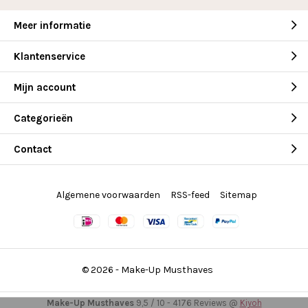
Meer informatie
Klantenservice
Mijn account
Categorieën
Contact
Algemene voorwaarden
RSS-feed
Sitemap
© 2026 -
Make-Up Musthaves
Make-Up Musthaves
9,5
/
10
-
4176
Reviews @
Kiyoh