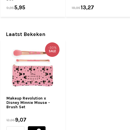
5,95
13,27
9,95
18,95
Laatst Bekeken
-30%
SALE
Makeup Revolution x
Disney Minnie Mouse -
Brush Set
9,07
12,95