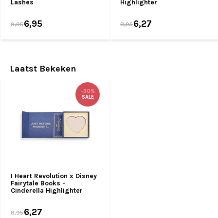
Lashes
Highlighter
6,95
6,27
9,95
8,95
Laatst Bekeken
-30%
SALE
I Heart Revolution x Disney
Fairytale Books -
Cinderella Highlighter
6,27
8,95