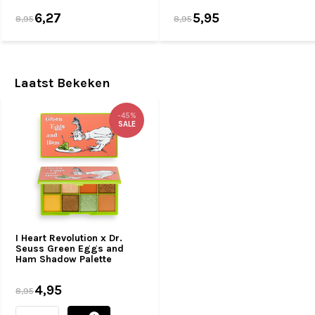
6,27
5,95
8,95
8,95
Laatst Bekeken
-45%
SALE
I Heart Revolution x Dr.
Seuss Green Eggs and
Ham Shadow Palette
4,95
8,95