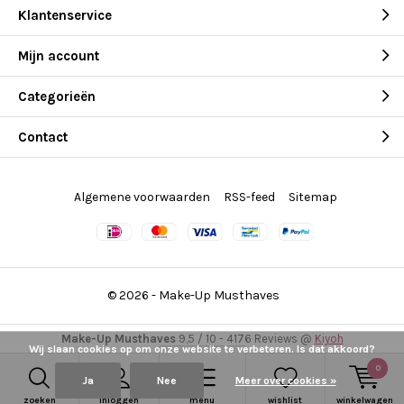
Klantenservice
Mijn account
Categorieën
Contact
Algemene voorwaarden
RSS-feed
Sitemap
© 2026 -
Make-Up Musthaves
Make-Up Musthaves
9,5
/
10
-
4176
Reviews @
Kiyoh
Wij slaan cookies op om onze website te verbeteren. Is dat akkoord?
0
Ja
Nee
Meer over cookies »
zoeken
inloggen
menu
wishlist
winkelwagen