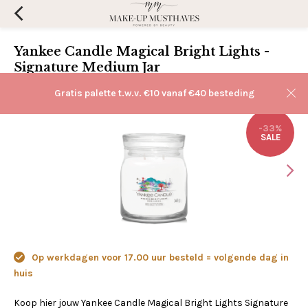
Yankee Candle Magical Bright Lights -
Signature Medium Jar
(0)
Aan verlanglijst toevoegen
Gratis palette t.w.v. €10 vanaf €40 besteding
-33%
SALE
Op werkdagen voor 17.00 uur besteld = volgende dag in
huis
Koop hier jouw Yankee Candle Magical Bright Lights Signature