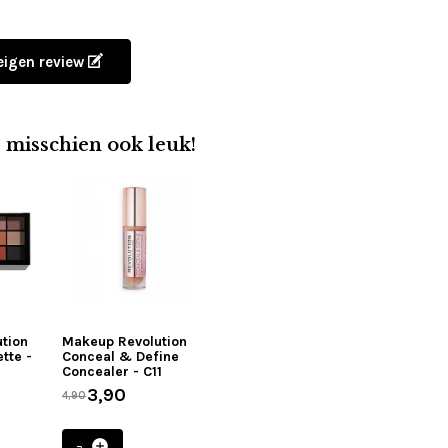
 eigen review
e misschien ook leuk!
tion
Makeup Revolution
tte -
Conceal & Define
Concealer - C11
3,90
4,90