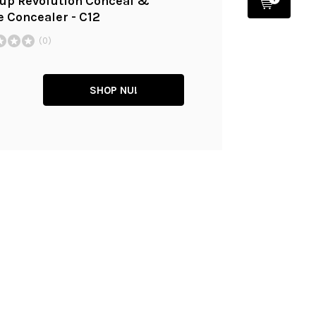
p Revolution Conceal &
e Concealer - C12
(0)
SHOP NU!