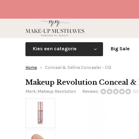
Kies een categorie
Big Sale
Home
Conceal & Define Concealer - C12
Makeup Revolution Conceal & D
Merk:
Makeup Revolution
Reviews:
(0)