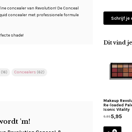
fine concealer van Revolution! De Conceal
iquid concealer met professionele formule
Schrijf je
rfecte shade!
Dit vind j
s
(16)
Concealers
(62)
Makeup Revolu
Re-loaded Pale
Iconic Vitality
5,95
6,95
wordt 'm!