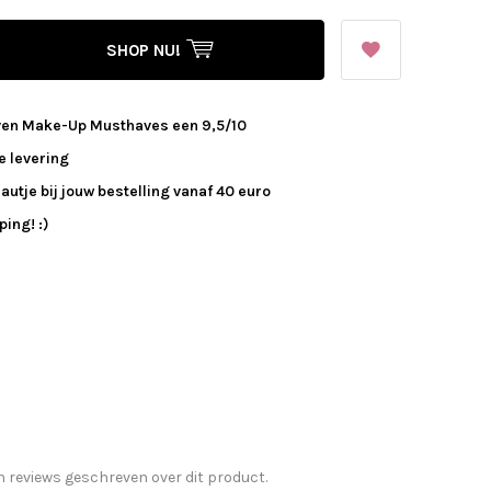
SHOP NU!
ven Make-Up Musthaves een 9,5/10
e levering
autje bij jouw bestelling vanaf 40 euro
ing! :)
n reviews geschreven over dit product.