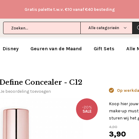
Gratis palette t.w.v. €10 vanaf €40 besteding
Alle categorieën
Disney
Geuren van de Maand
Gift Sets
Alle
efine Concealer - C12
Op werkdag
Je beoordeling toevoegen
Koop hier jouw
-20%
make-up mustha
SALE
sturen wij het 
4,90
3,90