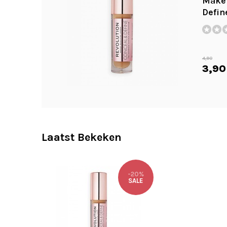
Makeu
Defin
4,90
3,90
Laatst Bekeken
-20%
SALE