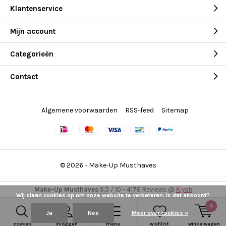
Klantenservice
Mijn account
Categorieën
Contact
Algemene voorwaarden
RSS-feed
Sitemap
© 2026 -
Make-Up Musthaves
Make-Up Musthaves
9,5
/
10
-
4176
Reviews @
Kiyoh
Wij slaan cookies op om onze website te verbeteren. Is dat akkoord?
0
Ja
Nee
Meer over cookies »
zoeken
inloggen
menu
wishlist
winkelwagen