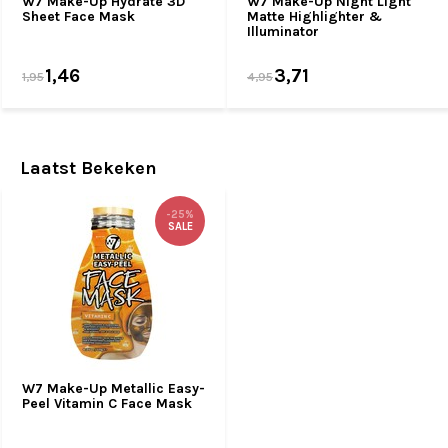
W7 Make-Up Hydrate 3D
W7 Make-Up Night Light
Sheet Face Mask
Matte Highlighter &
Illuminator
1,46
3,71
1,95
4,95
Laatst Bekeken
-25%
SALE
W7 Make-Up Metallic Easy-
Peel Vitamin C Face Mask