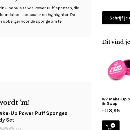
rin 2 populaire W7 Power Puff sponzen, die
 foundation, concealer en highlighter. De
Schrijf je
nen opberger voor de sponge om te
Dit vind j
W7 Make-Up 
wordt 'm!
& Swap
3,95
4,95
ke-Up Power Puff Sponges
dy Set
(0)