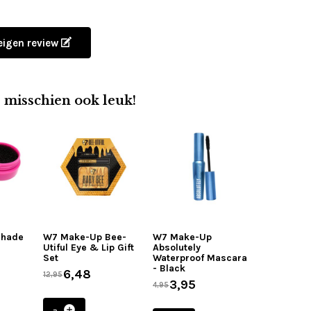
 eigen review
e misschien ook leuk!
Shade
W7 Make-Up Bee-
W7 Make-Up
Utiful Eye & Lip Gift
Absolutely
Set
Waterproof Mascara
- Black
6,48
12,95
3,95
4,95