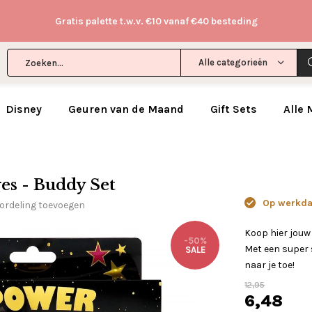
Gratis palette t.w.v. €10 vanaf €40 besteding
Alle categorieën
Disney
Geuren van de Maand
Gift Sets
Alle
s - Buddy Set
Op werkdag
ordeling toevoegen
Koop hier jou
-50%
Met een super s
SALE
naar je toe!
12,95
6,48