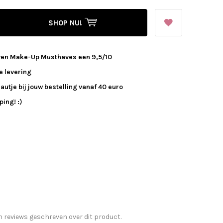
SHOP NU!
ven Make-Up Musthaves een 9,5/10
e levering
autje bij jouw bestelling vanaf 40 euro
ing! :)
n reviews geschreven over dit product.