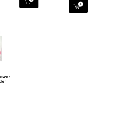
Power
der