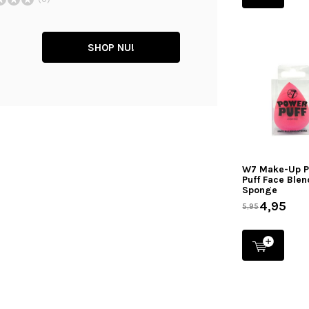
SHOP NU!
W7 Make-Up 
Puff Face Blen
Sponge
4,95
5,95