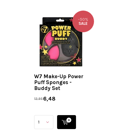
-50%
SALE
W7 Make-Up Power
Puff Sponges -
Buddy Set
6,48
12,95