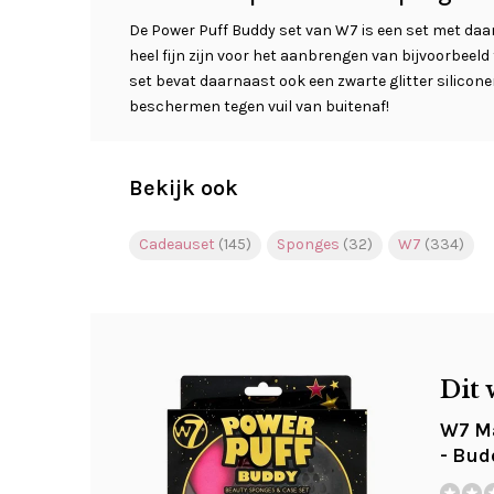
De Power Puff Buddy set van W7 is een set met daa
heel fijn zijn voor het aanbrengen van bijvoorbeeld
set bevat daarnaast ook een zwarte glitter silico
beschermen tegen vuil van buitenaf!
Bekijk ook
Cadeauset
(145)
Sponges
(32)
W7
(334)
Dit 
W7 Ma
- Bud